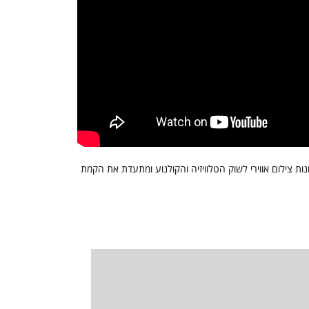
 חשב על הרעיון הטכנולוגי שנקרא רחפן. מזה 30 שנים אלבטרוס מספקת פתרונות צילום אווירי לשוק הטלוויזיה והקולנוע ומתעדת את הקמת