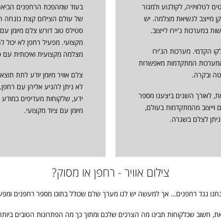
 לטלוויזיה, לקולנוע ולמגזר
בעוד שמהפכת הרחפנים הביאה פ
ן מייצב לנשיאת מצלמה. יש
של עולם הצילום קצת נזנחה הצי
 במערכות ג'יירו לייצוב.
סטילס טוב דורש צלם מיומן עם עין
מקצועי. מפעיל רחפן לא יכול ל
ו הקדמי. מערכות הג'ירו
מצלמה מקצועית ואיכותית עם 
המערכות המתקדמות מאפשרות
ה ובקרה.
צלם אוויר מיומן יודע לתת תוצ
לא ניתן להגיע אליהן עם רחפן.
את, לאורך השנים ביצענו מספר
ידע, שלקוחות מעדיפים במודע 
ם וייצוב מהמתקדמות בעולם,
מיומן עם ציוד מקצועי.
א ניתן לצלם בשגרה.
צילום אוויר - רחפן או מסוק?
נחנו נגד רחפנים… אך למעשה
יש לנו מערך שלם שכולל בתוכו מספר רחפנים ומפעי
ת, חשוב שכלקוחות תבינו מה הצרכים שלכם ומתוך כך מה הפתרונות הטובים ביותר