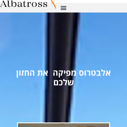
אלבטרוס
מ
את החזון
צ
ת
ל
מ
ק
ה
שלכם