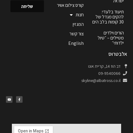
ישראל
קורס צילום אוויר
שליחה
תיעוד בלעדי:
חנות
להקים מגדל של
30 קומות בלב הים
המגזין
הורים וילדים
צור קשר
מטיילים – ״טיול
ילדותי״
English
אלבטרוס
דב הוז 14, קריית אונו
09-9540066
skyline@albatross.co.il