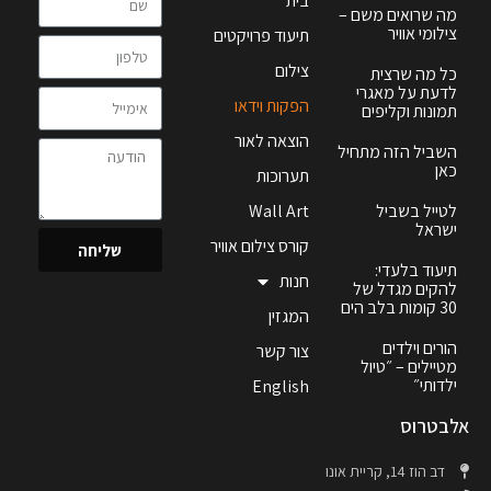
בית
מה שרואים משם –
צילומי אוויר
תיעוד פרויקטים
צילום
כל מה שרצית
לדעת על מאגרי
הפקות וידאו
תמונות וקליפים
הוצאה לאור
השביל הזה מתחיל
כאן
תערוכות
לטייל בשביל
Wall Art
ישראל
קורס צילום אוויר
שליחה
תיעוד בלעדי:
חנות
להקים מגדל של
30 קומות בלב הים
המגזין
הורים וילדים
צור קשר
מטיילים – ״טיול
ילדותי״
English
אלבטרוס
דב הוז 14, קריית אונו