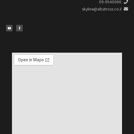
09-9540066
skyline@albatross.co.il