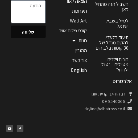
הוצאה לאור
השביל הזה מתחיל
כאן
תערוכות
לטייל בשביל
Wall Art
ישראל
קורס צילום אוויר
שליחה
תיעוד בלעדי:
חנות
להקים מגדל של
30 קומות בלב הים
המגזין
הורים וילדים
צור קשר
מטיילים – ״טיול
ילדותי״
English
אלבטרוס
דב הוז 14, קריית אונו
09-9540066
skyline@albatross.co.il