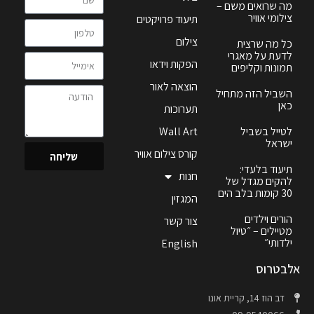
מה שרואים משם –
צילומי אוויר
תיעוד פרויקטים
צילום
כל מה שרצית
לדעת על מאגרי
הפקות וידאו
תמונות וקליפים
הוצאה לאור
השביל הזה מתחיל
כאן
תערוכות
לטייל בשביל
Wall Art
ישראל
קורס צילום אוויר
שליחה
תיעוד בלעדי:
חנות
להקים מגדל של
30 קומות בלב הים
המגזין
הורים וילדים
צור קשר
מטיילים – ״טיול
ילדותי״
English
אלבטרוס
דב הוז 14, קריית אונו