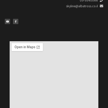
09-9540066
skyline@albatross.co.il