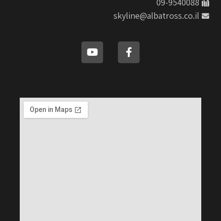
09-9540088
skyline@albatross.co.il