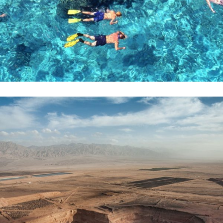
קרא עוד ←
השביל הזה מתחיל כאן
הספר "בשביל השירים"- השביל הזה מתחיל כאן מסע זמר וצילום
לאורך שביל ישראל מאת: עופר גביש ודובי טל ״השביל הזה