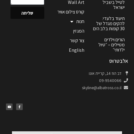
לטייל בשביל
Wall Art
ישראל
קורס צילום אוויר
שליחה
תיעוד בלעדי:
חנות
להקים מגדל של
30 קומות בלב הים
המגזין
הורים וילדים
צור קשר
מטיילים – ״טיול
ילדותי״
English
אלבטרוס
דב הוז 14, קריית אונו
09-9540066
skyline@albatross.co.il