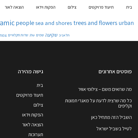
בית
תיעוד פרויקטים
צילום
הפקות וידאו
הוצאה לאור
ramic
people
trees and flowers
urban
sea and shores
שקיעה
צמחי
תל אביב
שמים
שלג
שדות חקלאיים
פוסטים אחרונים
גישה מהירה
בית
מה שרואים משם – צילומי אוויר
תיעוד פרויקטים
כל מה שרצית לדעת על מאגרי תמונות
צילום
וקליפים
הפקות וידאו
השביל הזה מתחיל כאן
הוצאה לאור
לטייל בשביל ישראל
תערוכות