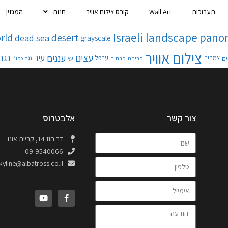
תערוכות
Wall Art
קורס צילום אוויר
חנות
המגזין
Israeli landscape
pano
rld
desert
dead sea
grayscale
צילום אוויר
עצים
עננים
עיר
נגב
ם
ערפל
צמחיה
פריחה
פרחים
עץ
נגב צפוני
צור קשר
אלבטרוס
דב הוז 14, קריית אונו
09-9540066
kyline@albatross.co.il