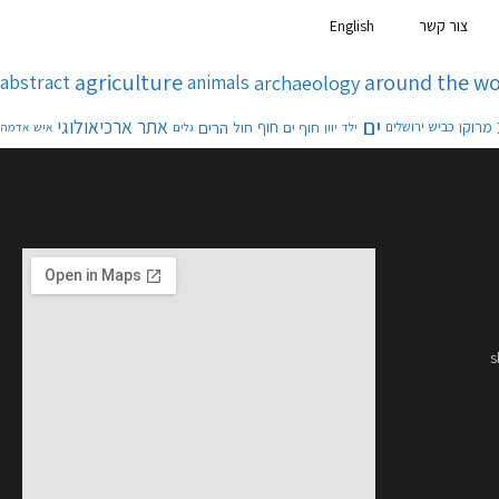
צור קשר
English
agriculture
around the wo
abstract
animals
archaeology
ים
אתר ארכיאולוגי
הרים
מרוקו
כביש
חוף ים
חוף
חול
ירושלים
ילד
יוון
איש
אדמה
גלים
s