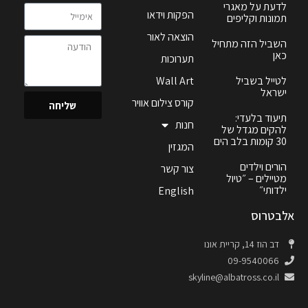
לדעת על מאגרי
הפקות וידאו
תמונות וקליפים
הוצאה לאור
השביל הזה מתחיל
כאן
תערוכות
לטייל בשביל
Wall Art
ישראל
קורס צילום אוויר
שליחה
תיעוד בלעדי:
חנות
להקים מגדל של
30 קומות בלב הים
המגזין
הורים וילדים
צור קשר
מטיילים – ״טיול
ילדותי״
English
אלבטרוס
דב הוז 14, קריית אונו
09-9540066
skyline@albatross.co.il