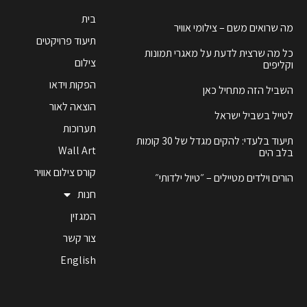
בית
מה שרואים משם – צילומי אוויר
תיעוד פרויקטים
כל מה שרצית לדעת על מאגרי תמונות
צילום
וקליפים
הפקות וידאו
השביל הזה מתחיל כאן
הוצאה לאור
לטייל בשביל ישראל
תערוכות
תיעוד בלעדי: להקים מגדל של 30 קומות
Wall Art
בלב הים
קורס צילום אוויר
הורים וילדים מטיילים – ״טיול ילדותי״
חנות
המגזין
צור קשר
English