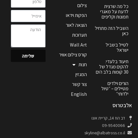
צילום
כל מה שרצית
לדעת על מאגרי
הפקות וידאו
תמונות וקליפים
הוצאה לאור
השביל הזה מתחיל
כאן
תערוכות
לטייל בשביל
Wall Art
ישראל
קורס צילום אוויר
שליחה
תיעוד בלעדי:
חנות
להקים מגדל של
30 קומות בלב הים
המגזין
הורים וילדים
צור קשר
מטיילים – ״טיול
ילדותי״
English
אלבטרוס
דב הוז 14, קריית אונו
09-9540066
skyline@albatross.co.il