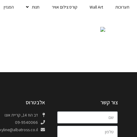
תערוכות
Wall Art
קורס צילום אוויר
חנות
המגזין
צור קשר
אלבטרוס
דב הוז 14, קריית אונו
09-9540066
kyline@albatross.co.il