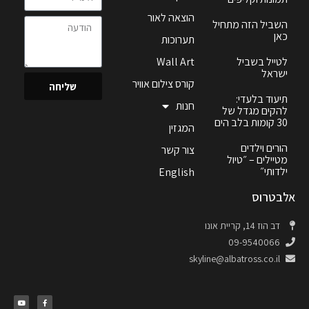
הוצאה לאור
השביל הזה מתחיל
כאן
תערוכות
לטייל בשביל
Wall Art
ישראל
קורס צילום אוויר
שליחה
תיעוד בלעדי:
חנות
להקים מגדל של
30 קומות בלב הים
המגזין
הורים וילדים
צור קשר
מטיילים – ״טיול
ילדותי״
English
אלבטרוס
דב הוז 14, קריית אונו
09-9540066
skyline@albatross.co.il