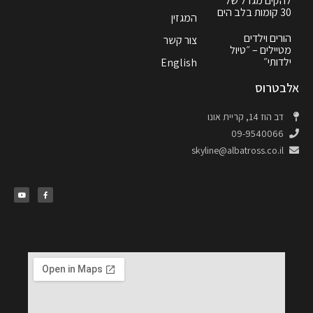
להקים מגדל של
30 קומות בלב הים
המגזין
הורים וילדים
צור קשר
מטיילים – ״טיול
ילדותי״
English
אלבטרוס
דב הוז 14, קריית אונו
09-9540066
skyline@albatross.co.il