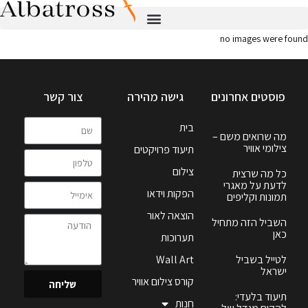
no images were found
פוסטים אחרונים
גישה מהירה
צור קשר
בית
מה שרואים משם –
צילומי אוויר
תיעוד פרויקטים
צילום
כל מה שרצית
לדעת על מאגרי
הפקות וידאו
תמונות וקליפים
הוצאה לאור
השביל הזה מתחיל
כאן
תערוכות
לטייל בשביל
Wall Art
ישראל
קורס צילום אוויר
שליחה
תיעוד בלעדי:
חנות