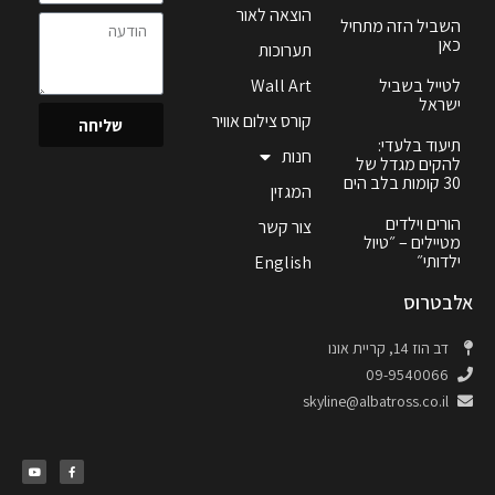
הוצאה לאור
השביל הזה מתחיל
כאן
תערוכות
לטייל בשביל
Wall Art
ישראל
קורס צילום אוויר
שליחה
תיעוד בלעדי:
חנות
להקים מגדל של
30 קומות בלב הים
המגזין
הורים וילדים
צור קשר
מטיילים – ״טיול
ילדותי״
English
אלבטרוס
דב הוז 14, קריית אונו
09-9540066
skyline@albatross.co.il