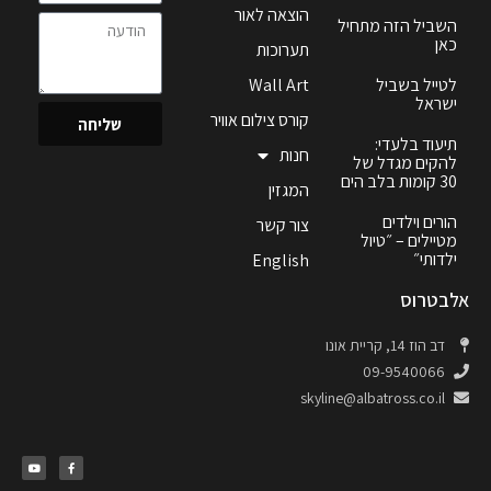
הוצאה לאור
השביל הזה מתחיל
כאן
תערוכות
לטייל בשביל
Wall Art
ישראל
קורס צילום אוויר
שליחה
תיעוד בלעדי:
חנות
להקים מגדל של
30 קומות בלב הים
המגזין
הורים וילדים
צור קשר
מטיילים – ״טיול
ילדותי״
English
אלבטרוס
דב הוז 14, קריית אונו
09-9540066
skyline@albatross.co.il