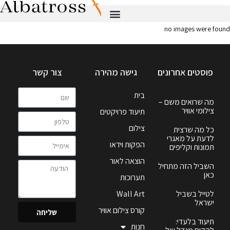
no images were found
פוסטים אחרונים
גישה מהירה
צור קשר
בית
מה שרואים משם –
צילומי אוויר
תיעוד פרויקטים
צילום
כל מה שרצית
לדעת על מאגרי
הפקות וידאו
תמונות וקליפים
הוצאה לאור
השביל הזה מתחיל
כאן
תערוכות
לטייל בשביל
Wall Art
ישראל
קורס צילום אוויר
שליחה
תיעוד בלעדי:
חנות