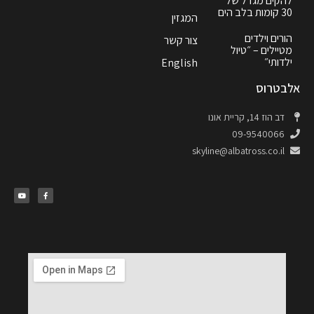
להקים מגדל של
30 קומות בלב הים
המגזין
הורים וילדים
צור קשר
מטיילים – ״טיול
ילדותי״
English
אלבטרוס
דב הוז 14, קריית אונו
09-9540066
skyline@albatross.co.il