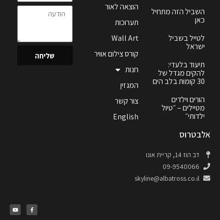
הוצאה לאור
השביל הזה מתחיל
כאן
תערוכות
לטייל בשביל
Wall Art
ישראל
קורס צילום אוויר
שליחה
תיעוד בלעדי:
חנות
להקים מגדל של
30 קומות בלב הים
המגזין
הורים וילדים
צור קשר
מטיילים – ״טיול
ילדותי״
English
אלבטרוס
דב הוז 14, קריית אונו
09-9540066
skyline@albatross.co.il