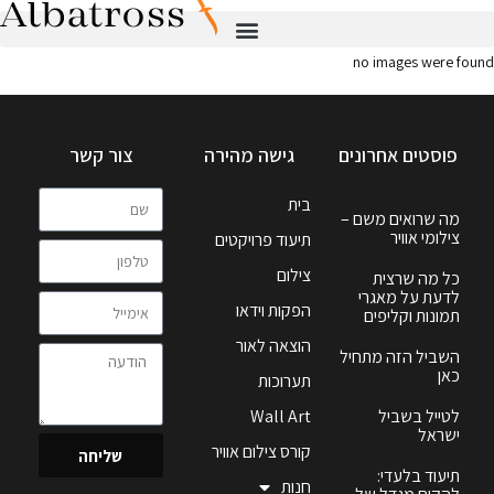
no images were found
פוסטים אחרונים
גישה מהירה
צור קשר
בית
מה שרואים משם –
צילומי אוויר
תיעוד פרויקטים
צילום
כל מה שרצית
לדעת על מאגרי
הפקות וידאו
תמונות וקליפים
הוצאה לאור
השביל הזה מתחיל
כאן
תערוכות
לטייל בשביל
Wall Art
ישראל
קורס צילום אוויר
שליחה
תיעוד בלעדי:
חנות