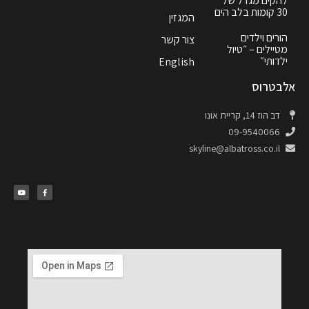
להקים מגדל של
30 קומות בלב הים
המגזין
הורים וילדים
צור קשר
מטיילים – ״טיול
ילדותי״
English
אלבטרוס
דב הוז 14, קריית אונו
09-9540066
skyline@albatross.co.il