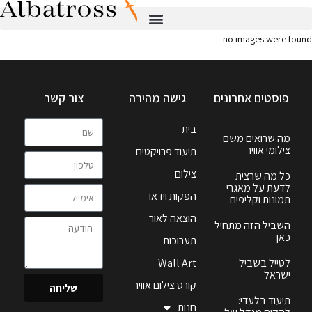
no images were found
פוסטים אחרונים
גישה מהירה
צור קשר
בית
מה שרואים משם –
צילומי אוויר
תיעוד פרויקטים
צילום
כל מה שרצית
לדעת על מאגרי
הפקות וידאו
תמונות וקליפים
הוצאה לאור
השביל הזה מתחיל
כאן
תערוכות
לטייל בשביל
Wall Art
ישראל
קורס צילום אוויר
שליחה
תיעוד בלעדי:
חנות