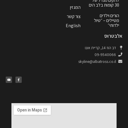
להקים מגדל של
30 קומות בלב הים
המגזין
הורים וילדים
צור קשר
מטיילים – ״טיול
ילדותי״
English
אלבטרוס
דב הוז 14, קריית אונו
09-9540066
skyline@albatross.co.il