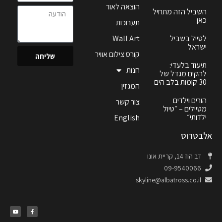
הוצאה לאור
השביל הזה מתחיל
כאן
תערוכות
לטייל בשביל
Wall Art
ישראל
קורס צילום אוויר
שליחה
תיעוד בלעדי:
חנות
להקים מגדל של
30 קומות בלב הים
המגזין
הורים וילדים
צור קשר
מטיילים – ״טיול
ילדותי״
English
אלבטרוס
דב הוז 14, קריית אונו
09-9540066
skyline@albatross.co.il