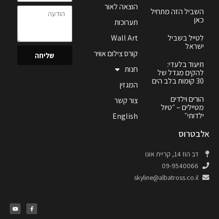
הוצאה לאור
השביל הזה מתחיל
כאן
תערוכות
לטייל בשביל
Wall Art
ישראל
קורס צילום אוויר
שליחה
תיעוד בלעדי:
חנות
להקים מגדל של
30 קומות בלב הים
המגזין
הורים וילדים
צור קשר
מטיילים – ״טיול
ילדותי״
English
אלבטרוס
דב הוז 14, קריית אונו
09-9540066
skyline@albatross.co.il