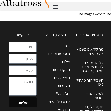
no images were found
פוסטים אחרונים
גישה מהירה
צור קשר
בית
מה שרואים משם –
צילומי אוויר
תיעוד פרויקטים
צילום
כל מה שרצית
לדעת על מאגרי
הפקות וידאו
תמונות וקליפים
הוצאה לאור
השביל הזה מתחיל
כאן
תערוכות
לטייל בשביל
Wall Art
ישראל
קורס צילום אוויר
שליחה
תיעוד בלעדי:
חנות