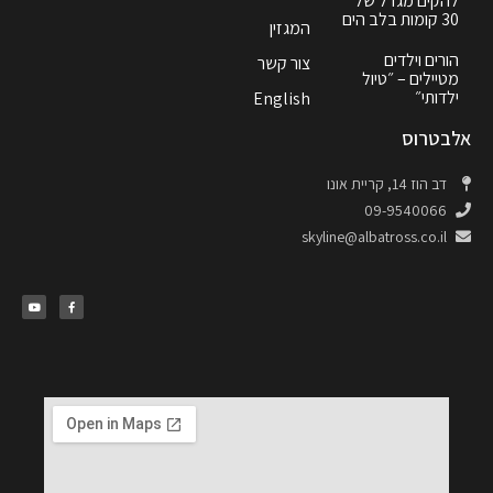
להקים מגדל של
30 קומות בלב הים
המגזין
הורים וילדים
צור קשר
מטיילים – ״טיול
ילדותי״
English
אלבטרוס
דב הוז 14, קריית אונו
09-9540066
skyline@albatross.co.il