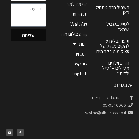
הוצאה לאור
השביל הזה מתחיל
כאן
תערוכות
לטייל בשביל
Wall Art
ישראל
קורס צילום אוויר
שליחה
תיעוד בלעדי:
חנות
להקים מגדל של
30 קומות בלב הים
המגזין
הורים וילדים
צור קשר
מטיילים – ״טיול
ילדותי״
English
אלבטרוס
דב הוז 14, קריית אונו
09-9540066
skyline@albatross.co.il