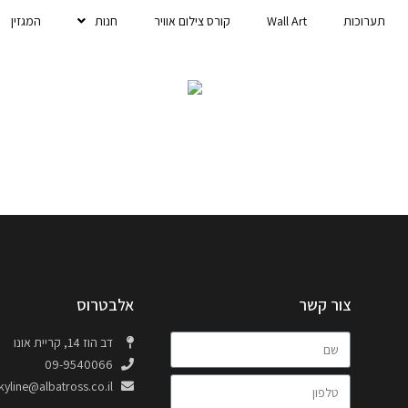
תערוכות
Wall Art
קורס צילום אוויר
חנות
המגזין
צור קשר
אלבטרוס
דב הוז 14, קריית אונו
09-9540066
kyline@albatross.co.il