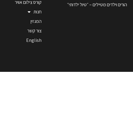
קורס צילום אוויר
הורים וילדים מטיילים – ״טיול ילדותי״
חנות
המגזין
צור קשר
English