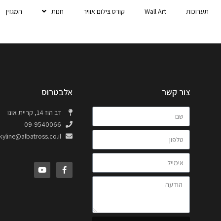
תערוכות
Wall Art
קורס צילום אוויר
חנות
המגזין
צור קשר
אלבטרוס
דב הוז 14, קריית אונו
09-9540066
kyline@albatross.co.il