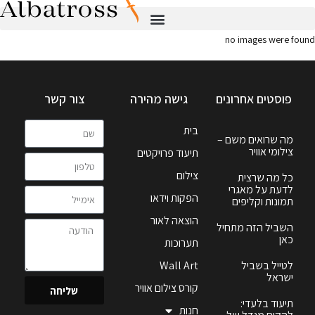
no images were found
פוסטים אחרונים
גישה מהירה
צור קשר
בית
מה שרואים משם –
צילומי אוויר
תיעוד פרויקטים
צילום
כל מה שרצית
לדעת על מאגרי
הפקות וידאו
תמונות וקליפים
הוצאה לאור
השביל הזה מתחיל
כאן
תערוכות
לטייל בשביל
Wall Art
ישראל
קורס צילום אוויר
שליחה
תיעוד בלעדי:
חנות