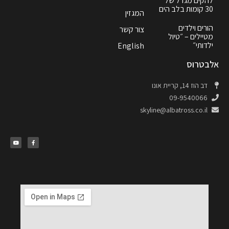
להקים מגדל של
30 קומות בלב הים
המגזין
הורים וילדים
צור קשר
מטיילים – ״טיול
ילדותי״
English
אלבטרוס
דב הוז 14, קריית אונו
09-9540066
skyline@albatross.co.il