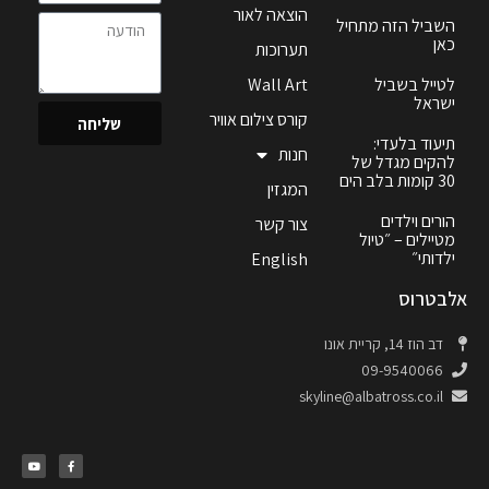
הוצאה לאור
השביל הזה מתחיל
כאן
תערוכות
לטייל בשביל
Wall Art
ישראל
קורס צילום אוויר
שליחה
תיעוד בלעדי:
חנות
להקים מגדל של
30 קומות בלב הים
המגזין
הורים וילדים
צור קשר
מטיילים – ״טיול
ילדותי״
English
אלבטרוס
דב הוז 14, קריית אונו
09-9540066
skyline@albatross.co.il