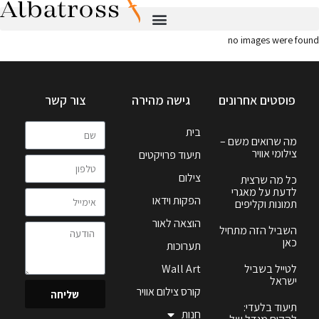
no images were found
פוסטים אחרונים
גישה מהירה
צור קשר
בית
מה שרואים משם –
צילומי אוויר
תיעוד פרויקטים
צילום
כל מה שרצית
לדעת על מאגרי
הפקות וידאו
תמונות וקליפים
הוצאה לאור
השביל הזה מתחיל
כאן
תערוכות
לטייל בשביל
Wall Art
ישראל
קורס צילום אוויר
שליחה
תיעוד בלעדי:
חנות