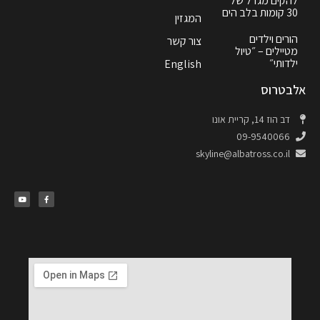
להקים מגדל של
30 קומות בלב הים
המגזין
הורים וילדים
צור קשר
מטיילים – ״טיול
ילדותי״
English
אלבטרוס
דב הוז 14, קריית אונו
09-9540066
skyline@albatross.co.il