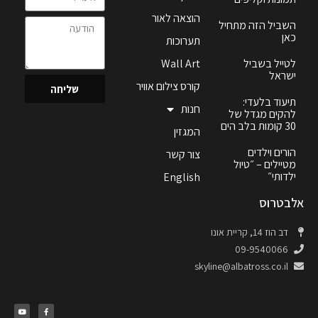
הוצאה לאור
השביל הזה מתחיל
כאן
תערוכות
לטייל בשביל
Wall Art
ישראל
קורס צילום אוויר
שליחה
תיעוד בלעדי:
חנות
להקים מגדל של
30 קומות בלב הים
המגזין
הורים וילדים
צור קשר
מטיילים – ״טיול
ילדותי״
English
אלבטרוס
דב הוז 14, קריית אונו
09-9540066
skyline@albatross.co.il