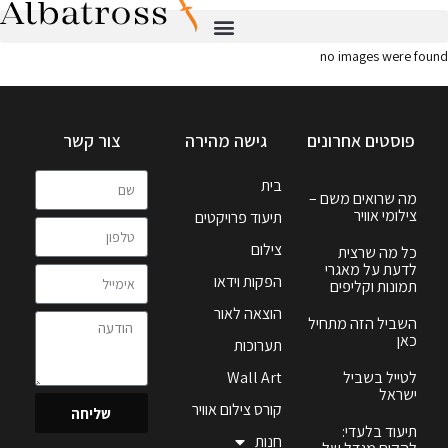
no images were found
פוסטים אחרונים
גישה מהירה
צור קשר
בית
מה שרואים משם –
צילומי אוויר
תיעוד פרויקטים
צילום
כל מה שרצית
לדעת על מאגרי
הפקות וידאו
תמונות וקליפים
הוצאה לאור
השביל הזה מתחיל
כאן
תערוכות
לטייל בשביל
Wall Art
ישראל
קורס צילום אוויר
שליחה
תיעוד בלעדי:
חנות