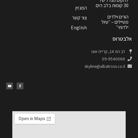
להקים מגדל של
30 קומות בלב הים
המגזין
הורים וילדים
צור קשר
מטיילים – ״טיול
ילדותי״
English
אלבטרוס
דב הוז 14, קריית אונו
09-9540066
skyline@albatross.co.il