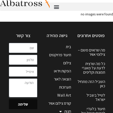
no images were found
פוסטים אחרונים
גישה מהירה
צור קשר
בית
מה שרואים משם –
צילומי אוויר
תיעוד פרויקטים
צילום
כל מה שרצית
לדעת על מאגרי
הפקות וידאו
תמונות וקליפים
הוצאה לאור
השביל הזה מתחיל
כאן
תערוכות
לטייל בשביל
Wall Art
ישראל
קורס צילום אוויר
שליחה
תיעוד בלעדי:
חנות