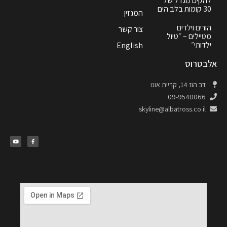
להקים מגדל של
30 קומות בלב הים
המגזין
הורים וילדים
צור קשר
מטיילים – ״טיול
ילדותי״
English
אלבטרוס
דב הוז 14, קריית אונו
09-9540066
skyline@albatross.co.il