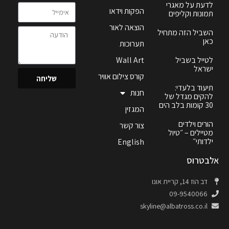
לדעת על מאגרי
הפקות וידאו
תמונות וקליפים
הוצאה לאור
השביל הזה מתחיל
כאן
תערוכות
לטייל בשביל
Wall Art
ישראל
קורס צילום אוויר
שליחה
תיעוד בלעדי:
חנות
להקים מגדל של
30 קומות בלב הים
המגזין
הורים וילדים
צור קשר
מטיילים – ״טיול
ילדותי״
English
אלבטרוס
דב הוז 14, קריית אונו
09-9540066
skyline@albatross.co.il