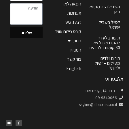
הוצאה לאור
השביל הזה מתחיל
כאן
תערוכות
לטייל בשביל
Wall Art
ישראל
קורס צילום אוויר
שליחה
תיעוד בלעדי:
חנות
להקים מגדל של
30 קומות בלב הים
המגזין
הורים וילדים
צור קשר
מטיילים – ״טיול
ילדותי״
English
אלבטרוס
דב הוז 14, קריית אונו
09-9540066
skyline@albatross.co.il