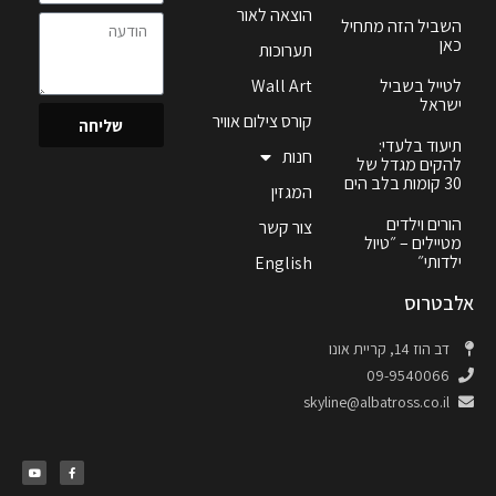
הוצאה לאור
השביל הזה מתחיל
כאן
תערוכות
לטייל בשביל
Wall Art
ישראל
קורס צילום אוויר
שליחה
תיעוד בלעדי:
חנות
להקים מגדל של
30 קומות בלב הים
המגזין
הורים וילדים
צור קשר
מטיילים – ״טיול
ילדותי״
English
אלבטרוס
דב הוז 14, קריית אונו
09-9540066
skyline@albatross.co.il