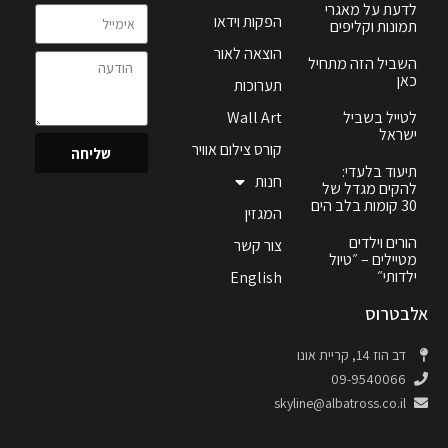
לדעת על מאגרי
הפקות וידאו
תמונות וקליפים
הוצאה לאור
השביל הזה מתחיל
כאן
תערוכות
לטייל בשביל
Wall Art
ישראל
קורס צילום אוויר
שליחה
תיעוד בלעדי:
חנות
להקים מגדל של
30 קומות בלב הים
המגזין
הורים וילדים
צור קשר
מטיילים – ״טיול
ילדותי״
English
אלבטרוס
דב הוז 14, קריית אונו
09-9540066
skyline@albatross.co.il