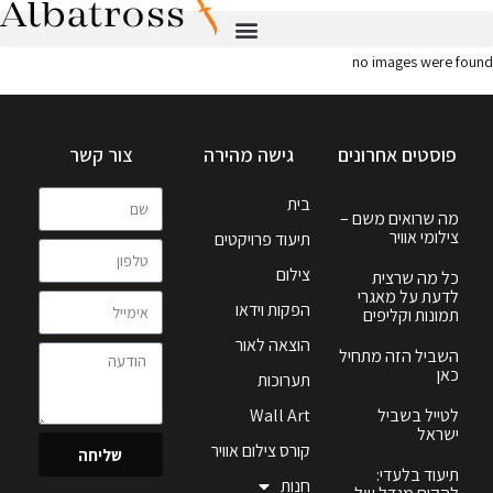
no images were found
פוסטים אחרונים
גישה מהירה
צור קשר
בית
מה שרואים משם –
צילומי אוויר
תיעוד פרויקטים
צילום
כל מה שרצית
לדעת על מאגרי
הפקות וידאו
תמונות וקליפים
הוצאה לאור
השביל הזה מתחיל
כאן
תערוכות
לטייל בשביל
Wall Art
ישראל
קורס צילום אוויר
שליחה
תיעוד בלעדי:
חנות