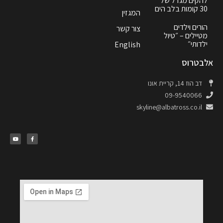
להקים מגדל של
30 קומות בלב הים
המגזין
הורים וילדים
צור קשר
מטיילים – ״טיול
ילדותי״
English
אלבטרוס
דב הוז 14, קריית אונו
09-9540066
skyline@albatross.co.il