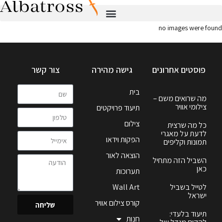
no images were found
פוסטים אחרונים
גישה מהירה
צור קשר
בית
מה שרואים משם –
צילומי אוויר
תיעוד פרויקטים
צילום
כל מה שרצית
לדעת על מאגרי
הפקות וידאו
תמונות וקליפים
הוצאה לאור
השביל הזה מתחיל
כאן
תערוכות
לטייל בשביל
Wall Art
ישראל
קורס צילום אוויר
שליחה
תיעוד בלעדי:
חנות