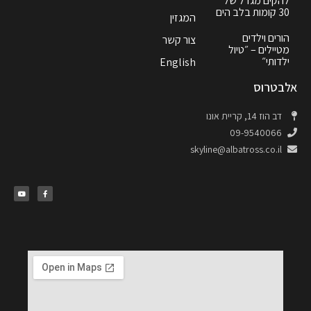
להקים מגדל של
30 קומות בלב הים
המגזין
הורים וילדים
צור קשר
מטיילים – ״טיול
ילדותי״
English
אלבטרוס
דב הוז 14, קריית אונו
09-9540066
skyline@albatross.co.il