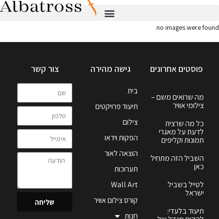
no images were found
פוסטים אחרונים
גישה מהירה
צור קשר
בית
מה שרואים משם –
צילומי אוויר
תיעוד פרויקטים
צילום
כל מה שרצית
לדעת על מאגרי
הפקות וידאו
תמונות וקליפים
הוצאה לאור
השביל הזה מתחיל
כאן
תערוכות
לטייל בשביל
Wall Art
ישראל
קורס צילום אוויר
שליחה
תיעוד בלעדי:
חנות