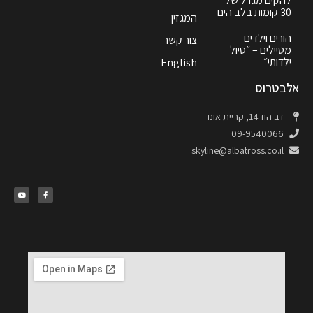
להקים מגדל של
30 קומות בלב הים
המגזין
הורים וילדים
צור קשר
מטיילים – ״טיול
ילדותי״
English
אלבטרוס
דב הוז 14, קריית אונו
09-9540066
skyline@albatross.co.il