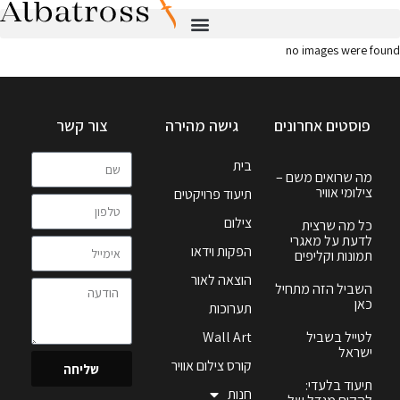
no images were found
פוסטים אחרונים
גישה מהירה
צור קשר
בית
מה שרואים משם –
צילומי אוויר
תיעוד פרויקטים
צילום
כל מה שרצית
לדעת על מאגרי
הפקות וידאו
תמונות וקליפים
הוצאה לאור
השביל הזה מתחיל
כאן
תערוכות
לטייל בשביל
Wall Art
ישראל
קורס צילום אוויר
שליחה
תיעוד בלעדי:
חנות