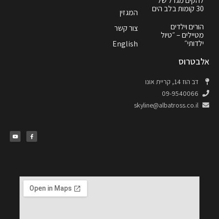
להקים מגדל של
30 קומות בלב הים
המגזין
הורים וילדים
צור קשר
מטיילים – ״טיול
ילדותי״
English
אלבטרוס
דב הוז 14, קריית אונו
09-9540066
skyline@albatross.co.il