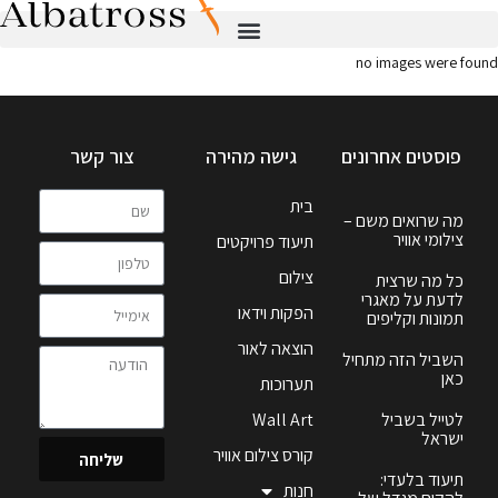
no images were found
פוסטים אחרונים
גישה מהירה
צור קשר
בית
מה שרואים משם –
צילומי אוויר
תיעוד פרויקטים
צילום
כל מה שרצית
לדעת על מאגרי
הפקות וידאו
תמונות וקליפים
הוצאה לאור
השביל הזה מתחיל
כאן
תערוכות
לטייל בשביל
Wall Art
ישראל
קורס צילום אוויר
שליחה
תיעוד בלעדי:
חנות