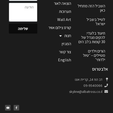
הוצאה לאור
השביל הזה מתחיל
כאן
תערוכות
לטייל בשביל
Wall Art
ישראל
קורס צילום אוויר
שליחה
תיעוד בלעדי:
חנות
להקים מגדל של
30 קומות בלב הים
המגזין
הורים וילדים
צור קשר
מטיילים – ״טיול
ילדותי״
English
אלבטרוס
דב הוז 14, קריית אונו
09-9540066
skyline@albatross.co.il