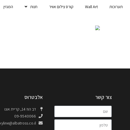
תערוכות
Wall Art
קורס צילום אוויר
חנות
המגזין
צור קשר
אלבטרוס
דב הוז 14, קריית אונו
09-9540066
kyline@albatross.co.il