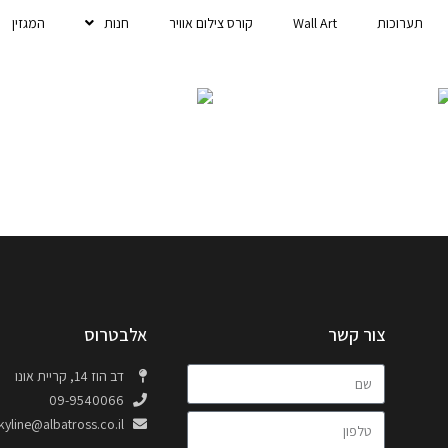
תערוכות
Wall Art
קורס צילום אוויר
חנות
המגזין
צור קשר
אלבטרוס
דב הוז 14, קריית אונו
09-9540066
kyline@albatross.co.il