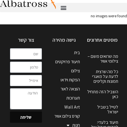
no images were found
פוסטים אחרונים
גישה מהירה
צור קשר
בית
מה שרואים משם –
צילומי אוויר
תיעוד פרויקטים
צילום
כל מה שרצית
לדעת על מאגרי
הפקות וידאו
תמונות וקליפים
הוצאה לאור
השביל הזה מתחיל
כאן
תערוכות
לטייל בשביל
Wall Art
ישראל
קורס צילום אוויר
שליחה
תיעוד בלעדי:
חנות