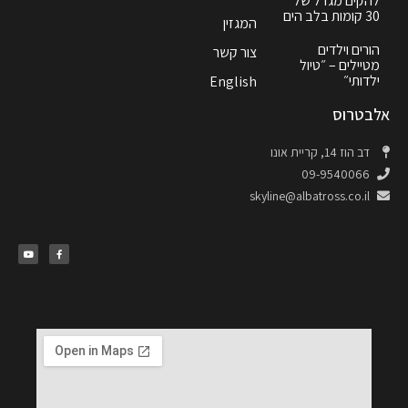
להקים מגדל של
30 קומות בלב הים
המגזין
הורים וילדים
צור קשר
מטיילים – ״טיול
ילדותי״
English
אלבטרוס
דב הוז 14, קריית אונו
09-9540066
skyline@albatross.co.il