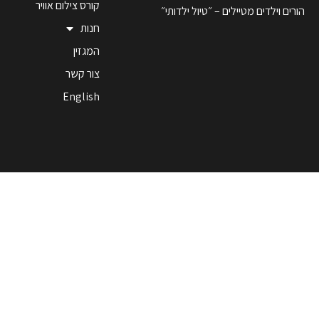
קורס צילום אוויר
הורים וילדים מטיילים – ״טיול ילדותי״
חנות
המגזין
צור קשר
English