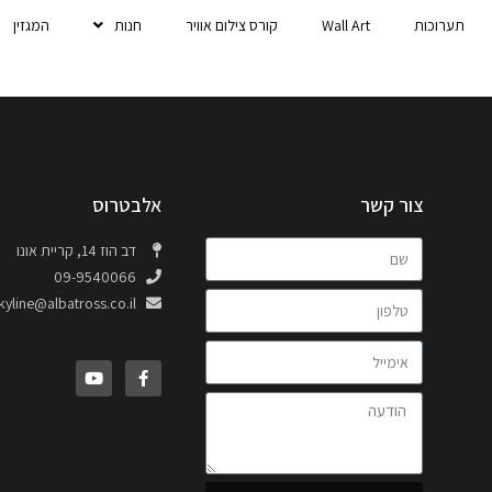
תערוכות
Wall Art
קורס צילום אוויר
חנות
המגזין
צור קשר
אלבטרוס
דב הוז 14, קריית אונו
09-9540066
kyline@albatross.co.il