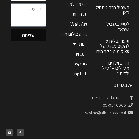
הוצאה לאור
השביל הזה מתחיל
כאן
תערוכות
לטייל בשביל
Wall Art
ישראל
קורס צילום אוויר
שליחה
תיעוד בלעדי:
חנות
להקים מגדל של
30 קומות בלב הים
המגזין
הורים וילדים
צור קשר
מטיילים – ״טיול
ילדותי״
English
אלבטרוס
דב הוז 14, קריית אונו
09-9540066
skyline@albatross.co.il