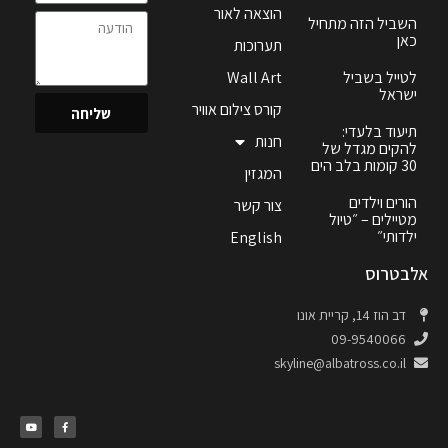
הוצאה לאור
השביל הזה מתחיל
כאן
תערוכות
לטייל בשביל
Wall Art
ישראל
קורס צילום אוויר
שליחה
תיעוד בלעדי:
חנות
להקים מגדל של
30 קומות בלב הים
המגזין
הורים וילדים
צור קשר
מטיילים – ״טיול
ילדותי״
English
אלבטרוס
דב הוז 14, קריית אונו
09-9540066
skyline@albatross.co.il