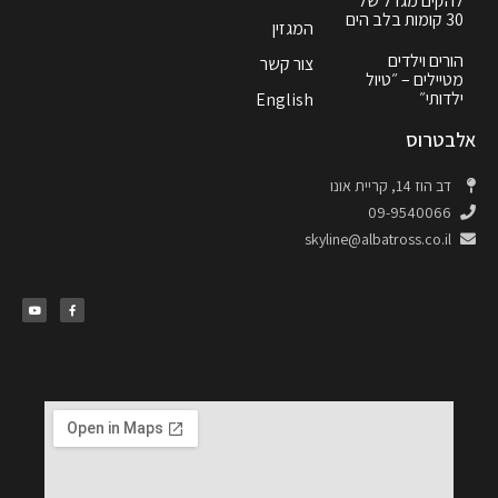
להקים מגדל של
30 קומות בלב הים
המגזין
הורים וילדים
צור קשר
מטיילים – ״טיול
ילדותי״
English
אלבטרוס
דב הוז 14, קריית אונו
09-9540066
skyline@albatross.co.il