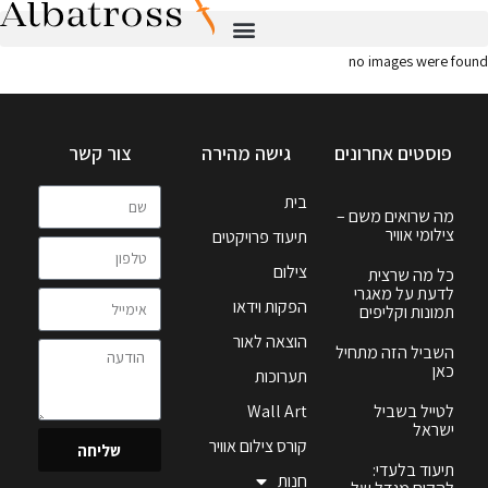
no images were found
פוסטים אחרונים
גישה מהירה
צור קשר
בית
מה שרואים משם –
צילומי אוויר
תיעוד פרויקטים
צילום
כל מה שרצית
לדעת על מאגרי
הפקות וידאו
תמונות וקליפים
הוצאה לאור
השביל הזה מתחיל
כאן
תערוכות
לטייל בשביל
Wall Art
ישראל
קורס צילום אוויר
שליחה
תיעוד בלעדי:
חנות