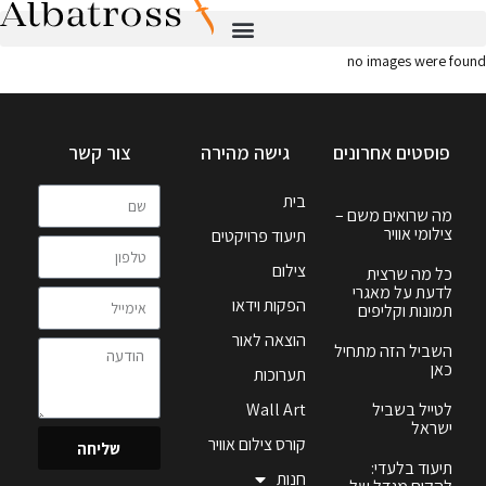
no images were found
פוסטים אחרונים
גישה מהירה
צור קשר
בית
מה שרואים משם –
צילומי אוויר
תיעוד פרויקטים
צילום
כל מה שרצית
לדעת על מאגרי
הפקות וידאו
תמונות וקליפים
הוצאה לאור
השביל הזה מתחיל
כאן
תערוכות
לטייל בשביל
Wall Art
ישראל
קורס צילום אוויר
שליחה
תיעוד בלעדי:
חנות