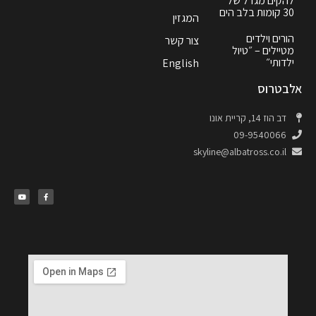
להקים מגדל של
30 קומות בלב הים
המגזין
הורים וילדים
צור קשר
מטיילים – ״טיול
ילדותי״
English
אלבטרוס
דב הוז 14, קריית אונו
09-9540066
skyline@albatross.co.il