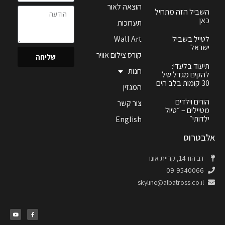
הוצאה לאור
השביל הזה מתחיל
כאן
תערוכות
לטייל בשביל
Wall Art
ישראל
קורס צילום אוויר
שליחה
תיעוד בלעדי:
חנות
להקים מגדל של
30 קומות בלב הים
המגזין
הורים וילדים
צור קשר
מטיילים – ״טיול
ילדותי״
English
אלבטרוס
דב הוז 14, קריית אונו
09-9540066
skyline@albatross.co.il